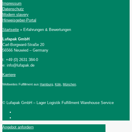
Impressum
Datenschutz
Modern slavery
Hinweisgeber-Portal
Startseite
»
Erfahrungen & Bewertungen
Lufapak GmbH
Carl-Borgward-Straße 20
56566 Neuwied – Germany
t: +49 (0) 2631 384-0
e: info@lufapak.de
Karriere
Weltweites Fulfillment aus
Hamburg
,
Köln
,
München
.
© Lufapak GmbH – Lager Logistik Fulfillment Warehouse Service
Angebot anfordern