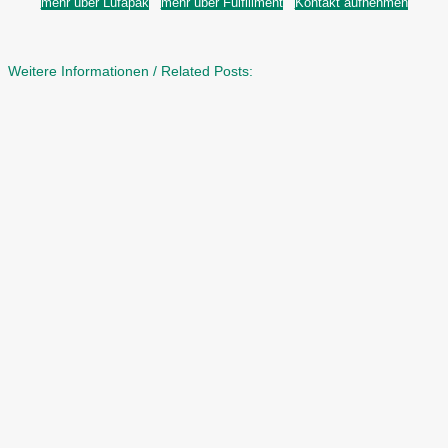
mehr über Lufapak
mehr über Fulfillment
Kontakt aufnehmen
Weitere Informationen / Related Posts: