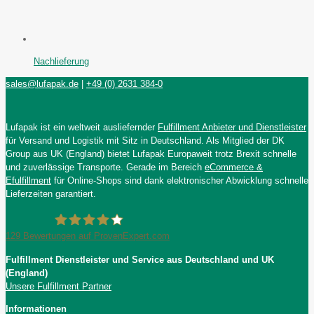
Nachlieferung
sales@lufapak.de
|
+49 (0) 2631 384-0
Lufapak ist ein weltweit ausliefernder
Fulfillment Anbieter und Dienstleister
für Versand und Logistik mit Sitz in Deutschland. Als Mitglied der DK
Group aus UK (England) bietet Lufapak Europaweit trotz Brexit schnelle
und zuverlässige Transporte. Gerade im Bereich
eCommerce &
Efulfillment
für Online-Shops sind dank elektronischer Abwicklung schnelle
Lieferzeiten garantiert.
129
Bewertungen auf ProvenExpert.com
Fulfillment Dienstleister und Service aus Deutschland und UK
Lufapak GmbH
(England)
Unsere Fulfillment Partner
Informationen