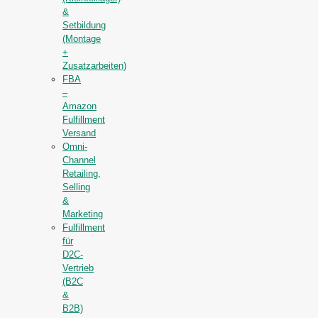
&
Setbildung
(Montage
+
Zusatzarbeiten)
FBA
–
Amazon
Fulfillment
Versand
Omni-
Channel
Retailing,
Selling
&
Marketing
Fulfillment
für
D2C-
Vertrieb
(B2C
&
B2B)