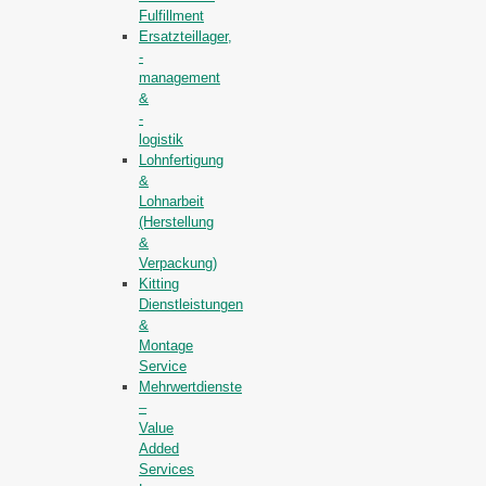
Fulfillment
Ersatzteillager,
-
management
&
-
logistik
Lohnfertigung
&
Lohnarbeit
(Herstellung
&
Verpackung)
Kitting
Dienstleistungen
&
Montage
Service
Mehrwertdienste
–
Value
Added
Services