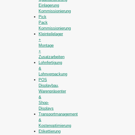
Einlagerung
Kommissionierung
Pick
Pack
Kommissionierung
Kleinteilelager
+
Montage
+
Zusatzarbeiten
Lohnfertigung
&
Lohnverpackung
POS
Displaybau,
Warenpräsenter
&
Shop-
Displays
Transportmanagement
&
Kostenoptimierung
Etikettierung