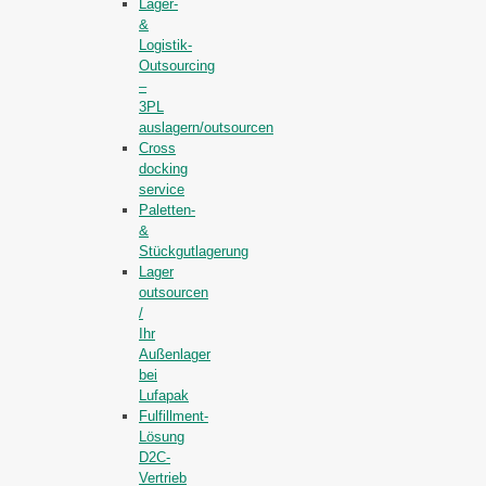
Lager-
&
Logistik-
Outsourcing
–
3PL
auslagern/outsourcen
Cross
docking
service
Paletten-
&
Stückgutlagerung
Lager
outsourcen
/
Ihr
Außenlager
bei
Lufapak
Fulfillment-
Lösung
D2C-
Vertrieb