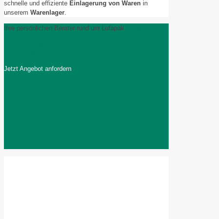
schnelle und effiziente
Einlagerung von Waren
in
unserem
Warenlager
.
Ihre persönlichen Berater rund um Lufapak
Fulfillment
sales@lufapak.de
02631/384-0
Kontakt
Imagefilm
Jetzt Angebot anfordern