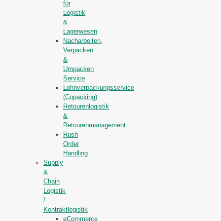
für
Logistik
&
Lagerwesen
Nacharbeiten,
Verpacken
&
Umpacken
Service
Lohnverpackungsservice
(Copacking)
Retourenlogistik
&
Retourenmanagement
Rush
Order
Handling
Supply
&
Chain
Logistik
/
Kontraktlogistik
eCommerce