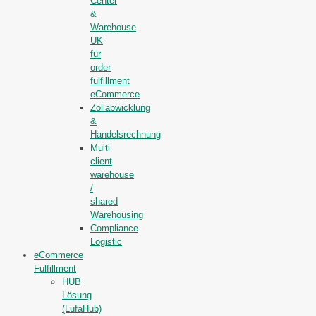
Center
&
Warehouse
UK
für
order
fulfillment
eCommerce
Zollabwicklung
&
Handelsrechnung
Multi
client
warehouse
/
shared
Warehousing
Compliance
Logistic
eCommerce
Fulfillment
HUB
Lösung
(LufaHub)