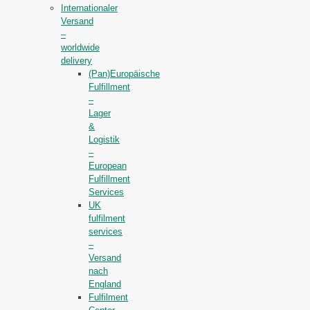
Internationaler
Versand
–
worldwide
delivery
(Pan)Europäische
Fulfillment
–
Lager
&
Logistik
–
European
Fulfillment
Services
UK
fulfilment
services
–
Versand
nach
England
Fulfilment