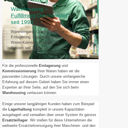
Warehousing –
Fulfillment
Dienstleister
seit 1998
Wareneingang, Qualitätsprüfung,
Einlagerung, Lagerhaltung und
Waren-Kommissionierung mit
System seit 1998
Für die professionelle
Einlagerung
und
Kommissionierung
Ihrer Waren haben wir die
passenden Lösungen. Durch unsere umfangreiche
Erfahrung auf diesem Gebiet haben Sie immer einen
Experten an Ihrer Seite, auf den Sie sich beim
Warehousing
verlassen können.
Einige unserer langjährigen Kunden haben zum Beispiel
die
Lagerhaltung
komplett in unsere Kapazitäten
ausgelagert und verwalten über unser System ihr ganzes
Ersatzteillager
. Wir stellen für diese Unternehmen die
weltweite Ersatzteilversorgung ihrer Maschinen und den