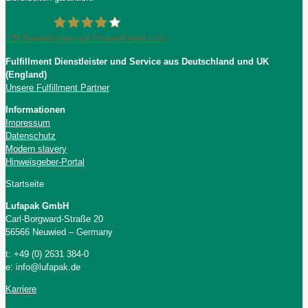
129
Bewertungen auf ProvenExpert.com
Fulfillment Dienstleister und Service aus Deutschland und UK
Lufapak GmbH
(England)
Unsere Fulfillment Partner
Informationen
Impressum
Datenschutz
Modern slavery
Hinweisgeber-Portal
Startseite
Lufapak GmbH
Carl-Borgward-Straße 20
56566 Neuwied – Germany
t: +49 (0) 2631 384-0
e: info@lufapak.de
Karriere