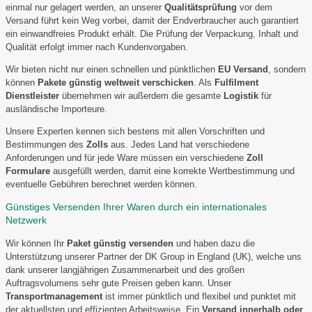
einmal nur gelagert werden, an unserer
Qualitätsprüfung
vor dem
Versand führt kein Weg vorbei, damit der Endverbraucher auch garantiert
ein einwandfreies Produkt erhält. Die Prüfung der Verpackung, Inhalt und
Qualität erfolgt immer nach Kundenvorgaben.
Wir bieten nicht nur einen schnellen und pünktlichen
EU Versand
, sondern
können
Pakete günstig weltweit verschicken
. Als
Fulfilment
Dienstleister
übernehmen wir außerdem die gesamte
Logistik
für
ausländische Importeure.
Unsere Experten kennen sich bestens mit allen Vorschriften und
Bestimmungen des
Zolls
aus. Jedes Land hat verschiedene
Anforderungen und für jede Ware müssen ein verschiedene
Zoll
Formulare
ausgefüllt werden, damit eine korrekte Wertbestimmung und
eventuelle Gebühren berechnet werden können.
Günstiges Versenden Ihrer Waren durch ein internationales
Netzwerk
Wir können Ihr
Paket günstig versenden
und haben dazu die
Unterstützung unserer Partner der DK Group in England (UK), welche uns
dank unserer langjährigen Zusammenarbeit und des großen
Auftragsvolumens sehr gute Preisen geben kann. Unser
Transportmanagement
ist immer pünktlich und flexibel und punktet mit
der aktuellsten und effizienten Arbeitsweise. Ein
Versand innerhalb oder