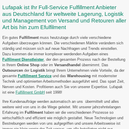
Lufapak ist Ihr Full-Service Fulfillment Anbieter
aus Deutschland für weltweite Lagerung, Logistik
und Management von Versand und Retouren aller
Art bis hin zum Efulfilment
Ein gutes
Fulfillment
muss heutzutage durch viele verschiedene
Aufgaben überzeugen können. Die verschiedenen Märkte verändern sich
ständig und müssen sich auf neue Nachfragen und Trends einstellen.
Dazu kommen die immer komplexer werdenden Aufgaben eines
Fulfilment Dienstleister
, der den gesamten Prozess nach der Bestellung
in Ihrem
Online Shop
oder im
Versandhandel
übernimmt. Das
Outsourcen
der
Logistik
bringt Ihrem Unternehmen viele Vorteile, da der
gesamte
Fulfillment Service
und das
Warehousing
mit modernster
Technik und optimierten Arbeitsmethoden ausgeführt wird. Das spart Zeit,
Nerven und Kosten. Profitieren auch Sie von unserer Expertise. Lufapak
ist eine
Fulfillment GmbH
seit 1998!
Ihre Kundenaufträge werden automatisch an uns übermittelt und alles
weitere wird von uns in die Wege geleitet. Mit unserer jahrzehntelangen
Erfahrung im
Fulfilment
haben wir die verschiedenen Prozesse so
wirtschaftlich und effizient wie möglich gestaltet. Neue Technologien und
Bestrebungen werden von uns aufgegriffen und unsere Arbeitsweise ist
immer ein klein wenig der Zeit voraus, um alle beteiligten nicht nur