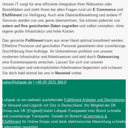
Unsere IT sorgt für eine effiziente Integration Ihrer Webseiten oder
Bestelldaten und steht Ihnen bei allen Fragen rund um
E Commerce
und
Efulfilment
zur Verfügung. Auch eine Datenaufbewahrung und andere IT
Services werden von uns gerne übernommen. Sie können jederzeit von
extern auf Ihre gesicherten Daten zugreifen
und selbst verwalten, ohne
eigene große Infrastruktur und hohe Kosten.
Das gesamte
Fulfilment
kann aus einer Hand optimal koordiniert werden.
Effektive Prozesse und geschultes Personal garantieren eine zuverlässige
Durchführung Ihrer Aufträge. Ihr Unternehmen profitiert von unserer
modernen Infrastruktur und Arbeitsweisen und wird durch
Outsourcing
eine Kostenersparnis erreichen. Lassen Sie sich von unserer
zuverlässigen und unkomplizierten Arbeitsweise begeistern und schauen
Sie doch bald einmal bei uns in
Neuwied
vorbei.
sales@lufapak.de
|
+49 (0) 2631 384-0
Lufapak ist ein weltweit ausliefernder
Fulfillment Anbieter und Dienstleister
für Versand und Logistik mit Sitz in Deutschland. Als Mitglied der DK
Group aus UK (England) bietet Lufapak Europaweit trotz Brexit schnelle
und zuverlässige Transporte. Gerade im Bereich
eCommerce &
Efulfillment
für Online-Shops sind dank elektronischer Abwicklung schnelle
Lieferzeiten garantiert.