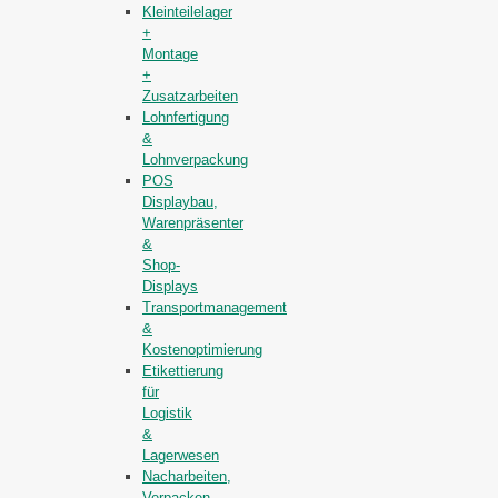
Kleinteilelager
+
Montage
+
Zusatzarbeiten
Lohnfertigung
&
Lohnverpackung
POS
Displaybau,
Warenpräsenter
&
Shop-
Displays
Transportmanagement
&
Kostenoptimierung
Etikettierung
für
Logistik
&
Lagerwesen
Nacharbeiten,
Verpacken