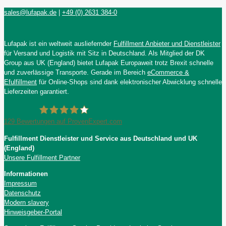
sales@lufapak.de
|
+49 (0) 2631 384-0
Lufapak ist ein weltweit ausliefernder
Fulfillment Anbieter und Dienstleister
für Versand und Logistik mit Sitz in Deutschland. Als Mitglied der DK
Group aus UK (England) bietet Lufapak Europaweit trotz Brexit schnelle
und zuverlässige Transporte. Gerade im Bereich
eCommerce &
Efulfillment
für Online-Shops sind dank elektronischer Abwicklung schnelle
Lieferzeiten garantiert.
129
Bewertungen auf ProvenExpert.com
Fulfillment Dienstleister und Service aus Deutschland und UK
Lufapak GmbH
(England)
Unsere Fulfillment Partner
Informationen
Impressum
Datenschutz
Modern slavery
Hinweisgeber-Portal