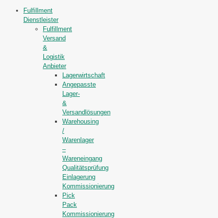
Fulfillment
Dienstleister
Fulfillment
Versand
&
Logistik
Anbieter
Lagerwirtschaft
Angepasste
Lager-
&
Versandlösungen
Warehousing
/
Warenlager
–
Wareneingang
Qualitätsprüfung
Einlagerung
Kommissionierung
Pick
Pack
Kommissionierung