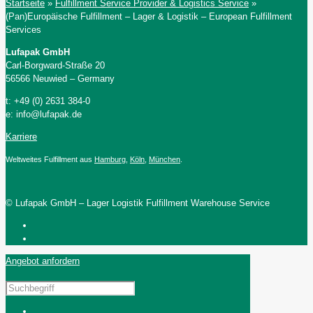
Startseite
»
Fulfillment Service Provider & Logistics Service
»
(Pan)Europäische Fulfillment – Lager & Logistik – European Fulfillment
Services
Lufapak GmbH
Carl-Borgward-Straße 20
56566 Neuwied – Germany
t: +49 (0) 2631 384-0
e: info@lufapak.de
Karriere
Weltweites Fulfillment aus
Hamburg
,
Köln
,
München
.
© Lufapak GmbH – Lager Logistik Fulfillment Warehouse Service
Angebot anfordern