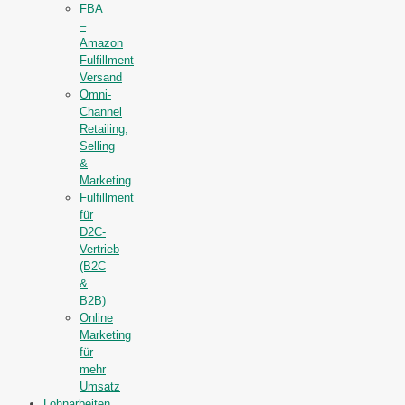
FBA
–
Amazon
Fulfillment
Versand
Omni-
Channel
Retailing,
Selling
&
Marketing
Fulfillment
für
D2C-
Vertrieb
(B2C
&
B2B)
Online
Marketing
für
mehr
Umsatz
Lohnarbeiten