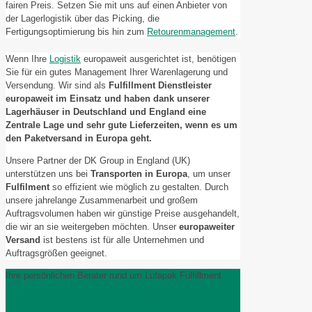
fairen Preis. Setzen Sie mit uns auf einen Anbieter von
der Lagerlogistik über das Picking, die
Fertigungsoptimierung bis hin zum
Retourenmanagement
.
Wenn Ihre
Logistik
europaweit ausgerichtet ist, benötigen
Sie für ein gutes Management Ihrer Warenlagerung und
Versendung. Wir sind als
Fulfillment
Dienstleister
europaweit
im Einsatz und haben dank unserer
Lagerhäuser in Deutschland und England eine
Zentrale Lage und sehr gute Lieferzeiten, wenn es um
den
Paketversand in Europa
geht.
Unsere Partner der DK Group in England (UK)
unterstützen uns bei
Transporten in Europa
, um unser
Fulfilment
so effizient wie möglich zu gestalten. Durch
unsere jahrelange Zusammenarbeit und großem
Auftragsvolumen haben wir günstige Preise ausgehandelt,
die wir an sie weitergeben möchten. Unser
europaweiter
Versand
ist bestens ist für alle Unternehmen und
Auftragsgrößen geeignet.
Ihre persönlichen Berater rund um Lufapak Fulfillment
sales@lufapak.de
02631/384-0
Kontakt
Imagefilm