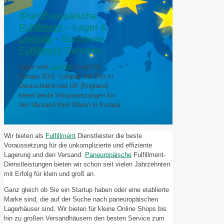
(Pan)Europäische
Fulfillment
– Lager &
Logistik
– European
Fulfillment
Services
Lager und
Logistik
in und für
Europa (EU). Lufapak mit Sitz in
Deutschland und UK (England)
bietet beste Voraussetzungen für
den Versand Ihrer Waren in Europa.
Wir bieten als
Fulfillment
Dienstleister die beste
Voraussetzung für die unkomplizierte und effiziente
Lagerung und den Versand.
Paneuropäische
Fulfillment-
Dienstleistungen bieten wir schon seit vielen Jahrzehnten
mit Erfolg für klein und groß an.
Ganz gleich ob Sie ein Startup haben oder eine etablierte
Marke sind, die auf der Suche nach paneuropäischen
Lagerhäuser sind. Wir bieten für kleine Online Shops bis
hin zu großen Versandhäusern den besten Service zum