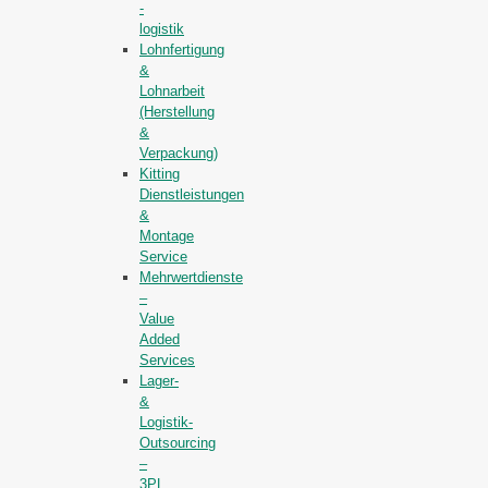
-
logistik
Lohnfertigung
&
Lohnarbeit
(Herstellung
&
Verpackung)
Kitting
Dienstleistungen
&
Montage
Service
Mehrwertdienste
–
Value
Added
Services
Lager-
&
Logistik-
Outsourcing
–
3PL