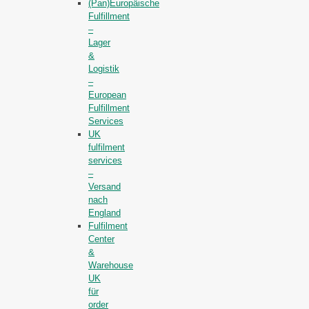
(Pan)Europäische
Fulfillment
–
Lager
&
Logistik
–
European
Fulfillment
Services
UK
fulfilment
services
–
Versand
nach
England
Fulfilment
Center
&
Warehouse
UK
für
order