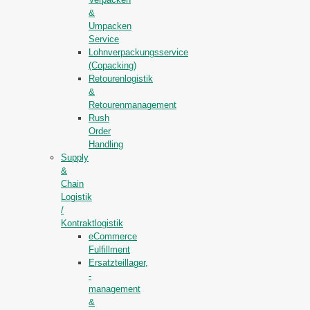
&
Umpacken
Service
Lohnverpackungsservice
(Copacking)
Retourenlogistik
&
Retourenmanagement
Rush
Order
Handling
Supply
&
Chain
Logistik
/
Kontraktlogistik
eCommerce
Fulfillment
Ersatzteillager,
-
management
&