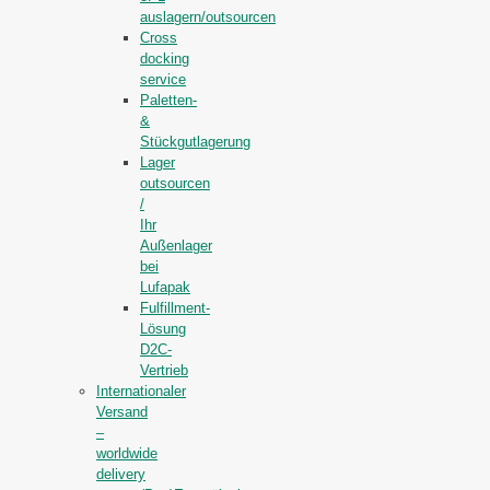
auslagern/outsourcen
Cross
docking
service
Paletten-
&
Stückgutlagerung
Lager
outsourcen
/
Ihr
Außenlager
bei
Lufapak
Fulfillment-
Lösung
D2C-
Vertrieb
Internationaler
Versand
–
worldwide
delivery