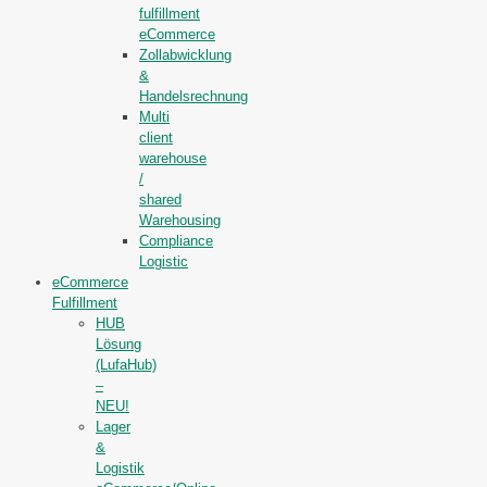
fulfillment
eCommerce
Zollabwicklung
&
Handelsrechnung
Multi
client
warehouse
/
shared
Warehousing
Compliance
Logistic
eCommerce
Fulfillment
HUB
Lösung
(LufaHub)
–
NEU!
Lager
&
Logistik