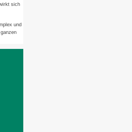
irkt sich
omplex und
 ganzen