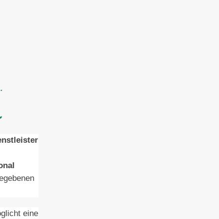
enstleister
onal
rgegebenen
licht eine