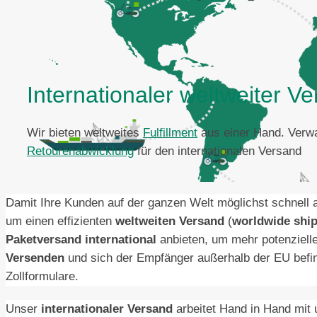
Internationaler weltweiter V
Wir bieten weltweites
Fulfillment
aus einer Hand. Verwa
Retourenabwicklung
für den internationalen Versand
Damit Ihre Kunden auf der ganzen Welt möglichst schnel
um einen effizienten
weltweiten Versand
(
worldwide shi
Paketversand international
anbieten, um mehr potenziell
Versenden
und sich der Empfänger außerhalb der EU befind
Zollformulare.
Unser
internationaler Versand
arbeitet Hand in Hand mit