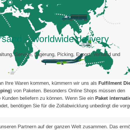
ersand – worldwide delivery
ltung, Service, Lagerung, Picking, Export, Versand und
l an Ihre Waren kommen, kümmern wir uns als
Fulfilment Di
pping
) von Paketen. Besonders Online Shops müssen den
e Kunden beliefern zu können. Wenn Sie ein
Paket internati
et, benötigen Sie für die Zollabwicklung unbedingt die vo
 unseren Partnern auf der ganzen Welt zusammen. Das ermög