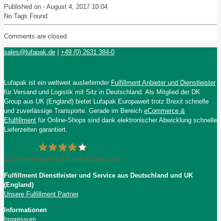
Published on -
August 4, 2017 10:04
No Tags Found
Comments are closed.
sales@lufapak.de
|
+49 (0) 2631 384-0
Lufapak ist ein weltweit ausliefernder
Fulfillment Anbieter und Dienstleister
für Versand und Logistik mit Sitz in Deutschland. Als Mitglied der DK
Group aus UK (England) bietet Lufapak Europaweit trotz Brexit schnelle
und zuverlässige Transporte. Gerade im Bereich
eCommerce &
Efulfillment
für Online-Shops sind dank elektronischer Abwicklung schnelle
Lieferzeiten garantiert.
129
Bewertungen auf ProvenExpert.com
Fulfillment Dienstleister und Service aus Deutschland und UK
Lufapak GmbH
(England)
Unsere Fulfillment Partner
Informationen
Impressum