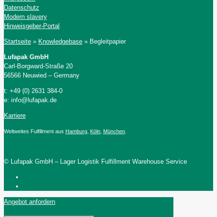
Datenschutz
Modern slavery
Hinweisgeber-Portal
Startseite
»
Knowledgebase
»
Begleitpapier
Lufapak GmbH
Carl-Borgward-Straße 20
56566 Neuwied – Germany
t: +49 (0) 2631 384-0
e: info@lufapak.de
Karriere
Weltweites Fulfillment aus
Hamburg
,
Köln
,
München
.
© Lufapak GmbH – Lager Logistik Fulfillment Warehouse Service
Angebot anfordern