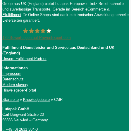
Group aus UK (England) bietet Lufapak Europaweit trotz Brexit schnelle
und zuverlässige Transporte. Gerade im Bereich
eCommerce &
Efulfillment
für Online-Shops sind dank elektronischer Abwicklung schnelle
Lieferzeiten garantiert.
129
Bewertungen auf ProvenExpert.com
Fulfillment Dienstleister und Service aus Deutschland und UK
Lufapak GmbH
(England)
Unsere Fulfillment Partner
Informationen
Impressum
Datenschutz
Modern slavery
Hinweisgeber-Portal
Startseite
»
Knowledgebase
»
CMR
Lufapak GmbH
Carl-Borgward-Straße 20
56566 Neuwied – Germany
t: +49 (0) 2631 384-0