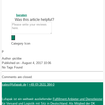
beraten
Was this article helpful?
Category Icon
p
Author -
pictibe
Published on -
August 4, 2017 10:06
No Tags Found
Comments are closed.
sales@lufapak.de
|
+49 (0) 2631 384-0
Lufapak ist ein weltweit ausliefernder
Fulfillment Anbieter und Dienstleister
für Versand und Logistik mit Sitz in Deutschland. Als Mitglied der DK