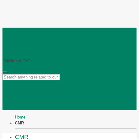
Fulfillment FAQ
Home
CMR
CMR