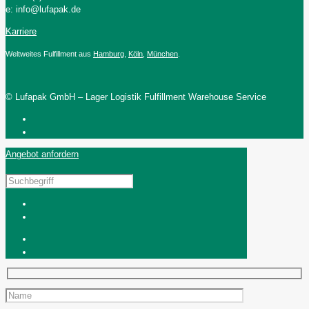
e: info@lufapak.de
Karriere
Weltweites Fulfillment aus
Hamburg
,
Köln
,
München
.
© Lufapak GmbH – Lager Logistik Fulfillment Warehouse Service
Angebot anfordern