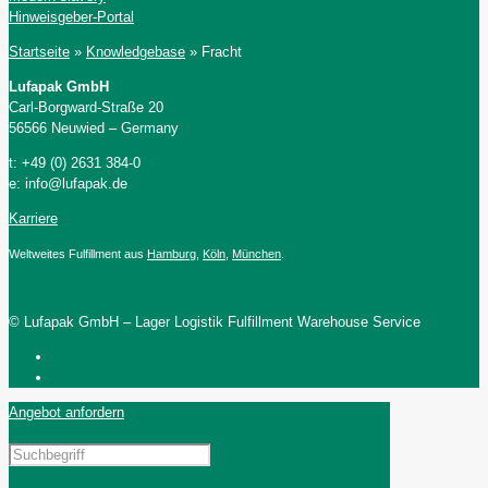
Hinweisgeber-Portal
Startseite
»
Knowledgebase
»
Fracht
Lufapak GmbH
Carl-Borgward-Straße 20
56566 Neuwied – Germany
t: +49 (0) 2631 384-0
e: info@lufapak.de
Karriere
Weltweites Fulfillment aus
Hamburg
,
Köln
,
München
.
© Lufapak GmbH – Lager Logistik Fulfillment Warehouse Service
Angebot anfordern