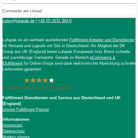
Comments are closed.
sales@lufapak.de
|
+49 (0) 2631 384-0
Lufapak ist ein weltweit ausliefernder
Fulfillment Anbieter und Dienstleister
für Versand und Logistik mit Sitz in Deutschland. Als Mitglied der DK
Group aus UK (England) bietet Lufapak Europaweit trotz Brexit schnelle
und zuverlässige Transporte. Gerade im Bereich
eCommerce &
Efulfillment
für Online-Shops sind dank elektronischer Abwicklung schnelle
Lieferzeiten garantiert.
129
Bewertungen auf ProvenExpert.com
Fulfillment Dienstleister und Service aus Deutschland und UK
Lufapak GmbH
(England)
Unsere Fulfillment Partner
Informationen
Impressum
Datenschutz
Modern slavery