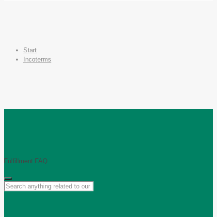
Start
Incoterms
Fulfillment FAQ