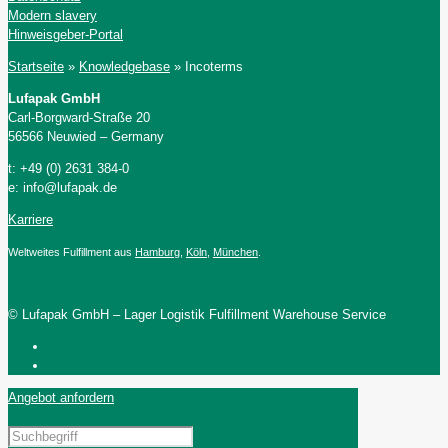
Modern slavery
Hinweisgeber-Portal
Startseite
»
Knowledgebase
»
Incoterms
Lufapak GmbH
Carl-Borgward-Straße 20
56566 Neuwied – Germany
t: +49 (0) 2631 384-0
e: info@lufapak.de
Karriere
Weltweites Fulfillment aus
Hamburg
,
Köln
,
München
.
© Lufapak GmbH – Lager Logistik Fulfillment Warehouse Service
Angebot anfordern