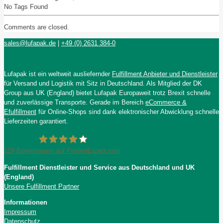
No Tags Found
Comments are closed.
sales@lufapak.de
|
+49 (0) 2631 384-0
Lufapak ist ein weltweit ausliefernder
Fulfillment Anbieter und Dienstleister
für Versand und Logistik mit Sitz in Deutschland. Als Mitglied der DK
Group aus UK (England) bietet Lufapak Europaweit trotz Brexit schnelle
und zuverlässige Transporte. Gerade im Bereich
eCommerce &
Efulfillment
für Online-Shops sind dank elektronischer Abwicklung schnelle
Lieferzeiten garantiert.
129
Bewertungen auf ProvenExpert.com
Fulfillment Dienstleister und Service aus Deutschland und UK
Lufapak GmbH
(England)
Unsere Fulfillment Partner
Informationen
Impressum
Datenschutz