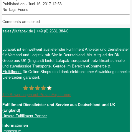
Published on -
Juni 16, 2017 12:53
No Tags Found
Comments are closed.
sales@lufapak.de
|
+49 (0) 2631 384-0
Lufapak ist ein weltweit ausliefernder
Fulfillment Anbieter und Dienstleister
für Versand und Logistik mit Sitz in Deutschland. Als Mitglied der DK
Group aus UK (England) bietet Lufapak Europaweit trotz Brexit schnelle
und zuverlässige Transporte. Gerade im Bereich
eCommerce &
Efulfillment
für Online-Shops sind dank elektronischer Abwicklung schnelle
Lieferzeiten garantiert.
129
Bewertungen auf ProvenExpert.com
Fulfillment Dienstleister und Service aus Deutschland und UK
Lufapak GmbH
(England)
Unsere Fulfillment Partner
Informationen
Impressum