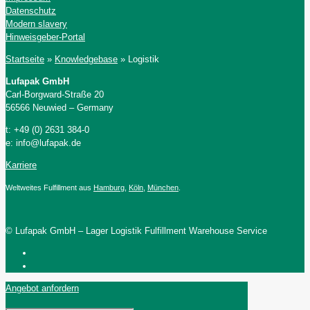
Datenschutz
Modern slavery
Hinweisgeber-Portal
Startseite
»
Knowledgebase
»
Logistik
Lufapak GmbH
Carl-Borgward-Straße 20
56566 Neuwied – Germany
t: +49 (0) 2631 384-0
e: info@lufapak.de
Karriere
Weltweites Fulfillment aus
Hamburg
,
Köln
,
München
.
© Lufapak GmbH – Lager Logistik Fulfillment Warehouse Service
Angebot anfordern