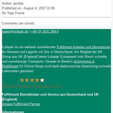
Author -
pictibe
Published on -
August 4, 2017 11:06
No Tags Found
Comments are closed.
sales@lufapak.de
|
+49 (0) 2631 384-0
Lufapak ist ein weltweit ausliefernder
Fulfillment Anbieter und Dienstleister
für Versand und Logistik mit Sitz in Deutschland. Als Mitglied der DK
Group aus UK (England) bietet Lufapak Europaweit trotz Brexit schnelle
und zuverlässige Transporte. Gerade im Bereich
eCommerce &
Efulfillment
für Online-Shops sind dank elektronischer Abwicklung schnelle
Lieferzeiten garantiert.
129
Bewertungen auf ProvenExpert.com
Fulfillment Dienstleister und Service aus Deutschland und UK
Lufapak GmbH
(England)
Unsere Fulfillment Partner
Informationen