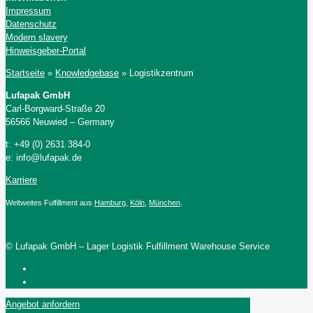
Impressum
Datenschutz
Modern slavery
Hinweisgeber-Portal
Startseite
»
Knowledgebase
»
Logistikzentrum
Lufapak GmbH
Carl-Borgward-Straße 20
56566 Neuwied – Germany
t: +49 (0) 2631 384-0
e: info@lufapak.de
Karriere
Weltweites Fulfillment aus
Hamburg
,
Köln
,
München
.
© Lufapak GmbH – Lager Logistik Fulfillment Warehouse Service
Angebot anfordern