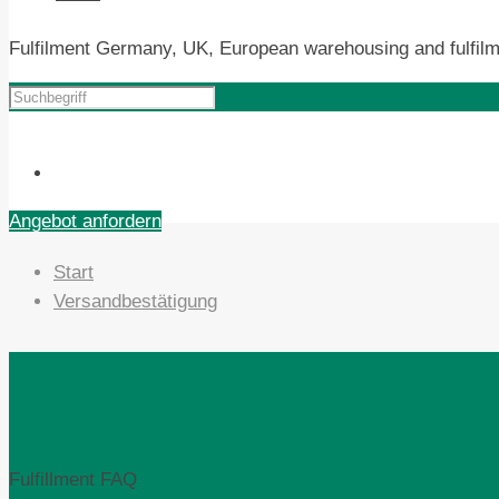
Fulfilment Germany, UK, European warehousing and fulfilm
Angebot anfordern
Start
Versandbestätigung
Fulfillment FAQ