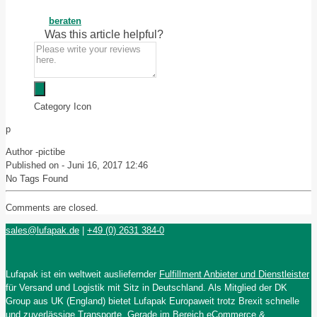
beraten
Was this article helpful?
Category Icon
p
Author -
pictibe
Published on -
Juni 16, 2017 12:46
No Tags Found
Comments are closed.
sales@lufapak.de
|
+49 (0) 2631 384-0
Lufapak ist ein weltweit ausliefernder
Fulfillment Anbieter und Dienstleister
für Versand und Logistik mit Sitz in Deutschland. Als Mitglied der DK
Group aus UK (England) bietet Lufapak Europaweit trotz Brexit schnelle
und zuverlässige Transporte. Gerade im Bereich
eCommerce &