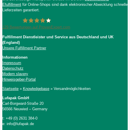
Efulfillment
für Online-Shops sind dank elektronischer Abwicklung schnelle
Lieferzeiten garantiert.
129
Bewertungen auf ProvenExpert.com
Fulfillment Dienstleister und Service aus Deutschland und UK
Lufapak GmbH
(England)
Unsere Fulfillment Partner
Informationen
Impressum
Datenschutz
Modern slavery
Hinweisgeber-Portal
Startseite
»
Knowledgebase
»
Versandmöglichkeiten
Lufapak GmbH
Carl-Borgward-Straße 20
56566 Neuwied – Germany
t: +49 (0) 2631 384-0
e: info@lufapak.de