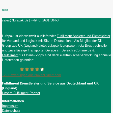
seo
sales@lufapak.de
|
+49 (0) 2631 384-0
Lufapak ist ein weltweit ausliefernder
Fulfillment Anbieter und Dienstleister
für Versand und Logistik mit Sitz in Deutschland. Als Mitglied der DK
Group aus UK (England) bietet Lufapak Europaweit trotz Brexit schnelle
und zuverlässige Transporte. Gerade im Bereich
eCommerce &
Efulfillment
für Online-Shops sind dank elektronischer Abwicklung schnelle
Lieferzeiten garantiert.
129
Bewertungen auf ProvenExpert.com
Fulfillment Dienstleister und Service aus Deutschland und UK
Lufapak GmbH
(England)
Unsere Fulfillment Partner
Informationen
Impressum
Datenschutz