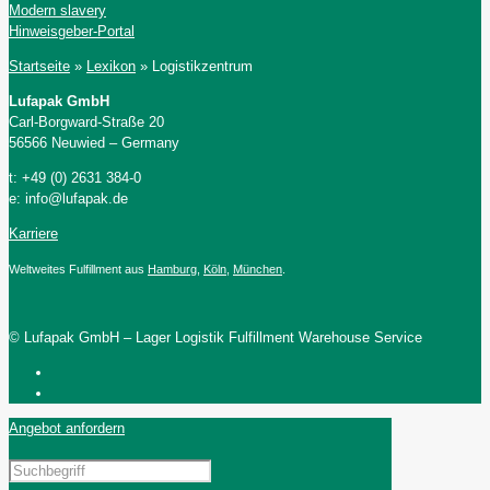
Modern slavery
Hinweisgeber-Portal
Startseite
»
Lexikon
»
Logistikzentrum
Lufapak GmbH
Carl-Borgward-Straße 20
56566 Neuwied – Germany
t: +49 (0) 2631 384-0
e: info@lufapak.de
Karriere
Weltweites Fulfillment aus
Hamburg
,
Köln
,
München
.
© Lufapak GmbH – Lager Logistik Fulfillment Warehouse Service
Angebot anfordern