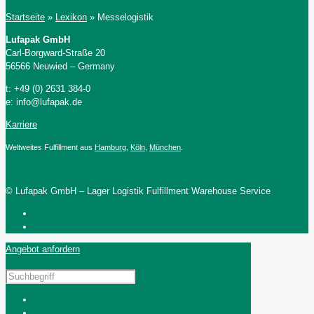
Startseite
»
Lexikon
»
Messelogistik
Lufapak GmbH
Carl-Borgward-Straße 20
56566 Neuwied – Germany
t: +49 (0) 2631 384-0
e: info@lufapak.de
Karriere
Weltweites Fulfillment aus
Hamburg
,
Köln
,
München
.
© Lufapak GmbH – Lager Logistik Fulfillment Warehouse Service
Angebot anfordern