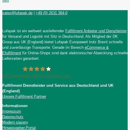
seo
sales@lufapak.de
|
+49 (0) 2631 384-0
Lufapak ist ein weltweit ausliefernder
Fulfillment Anbieter und Dienstleister
für Versand und Logistik mit Sitz in Deutschland. Als Mitglied der DK
Group aus UK (England) bietet Lufapak Europaweit trotz Brexit schnelle
und zuverlässige Transporte. Gerade im Bereich
eCommerce &
Efulfillment
für Online-Shops sind dank elektronischer Abwicklung schnelle
Lieferzeiten garantiert.
129
Bewertungen auf ProvenExpert.com
Fulfillment Dienstleister und Service aus Deutschland und UK
Lufapak GmbH
(England)
Unsere Fulfillment Partner
Informationen
Impressum
Datenschutz
Modern slavery
Hinweisgeber-Portal