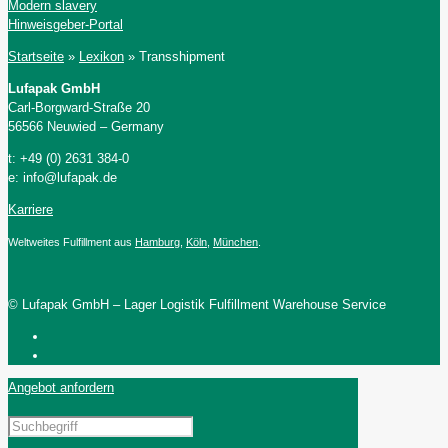
Modern slavery
Hinweisgeber-Portal
Startseite
»
Lexikon
»
Transshipment
Lufapak GmbH
Carl-Borgward-Straße 20
56566 Neuwied – Germany
t: +49 (0) 2631 384-0
e: info@lufapak.de
Karriere
Weltweites Fulfillment aus
Hamburg
,
Köln
,
München
.
© Lufapak GmbH – Lager Logistik Fulfillment Warehouse Service
Angebot anfordern