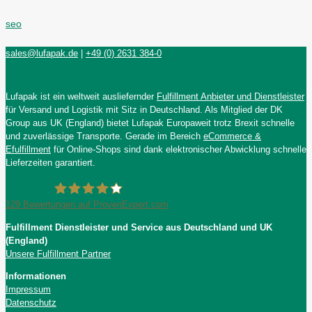
seo
sales@lufapak.de
|
+49 (0) 2631 384-0
Lufapak ist ein weltweit ausliefernder
Fulfillment Anbieter und Dienstleister
für Versand und Logistik mit Sitz in Deutschland. Als Mitglied der DK
Group aus UK (England) bietet Lufapak Europaweit trotz Brexit schnelle
und zuverlässige Transporte. Gerade im Bereich
eCommerce &
Efulfillment
für Online-Shops sind dank elektronischer Abwicklung schnelle
Lieferzeiten garantiert.
129
Bewertungen auf ProvenExpert.com
Fulfillment Dienstleister und Service aus Deutschland und UK
Lufapak GmbH
(England)
Unsere Fulfillment Partner
Informationen
Impressum
Datenschutz