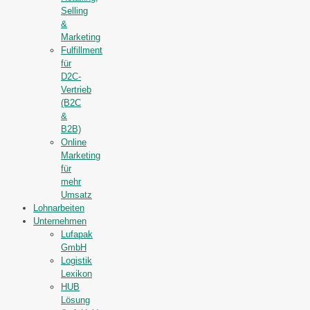
Selling
&
Marketing
Fulfillment
für
D2C-
Vertrieb
(B2C
&
B2B)
Online
Marketing
für
mehr
Umsatz
Lohnarbeiten
Unternehmen
Lufapak
GmbH
Logistik
Lexikon
HUB
Lösung