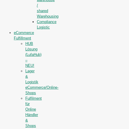
/
shared
Warehousing
Compliance
Logistic
eCommerce
Fulfillment
HUB
Lösung
(LufaHub)
–
NEU!
Lager
&
Logistik
eCommerce/Online-
Shops
Fulfilment
für
Online
Händler
&
Shops