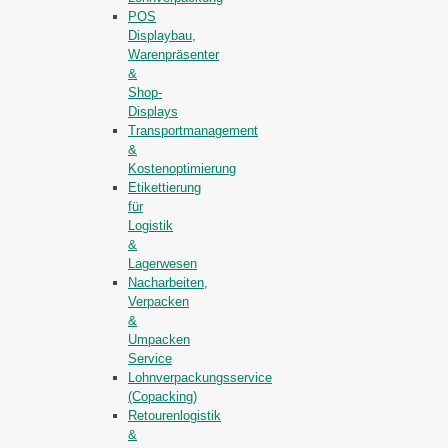
POS
Displaybau,
Warenpräsenter
&
Shop-
Displays
Transportmanagement
&
Kostenoptimierung
Etikettierung
für
Logistik
&
Lagerwesen
Nacharbeiten,
Verpacken
&
Umpacken
Service
Lohnverpackungsservice
(Copacking)
Retourenlogistik
&