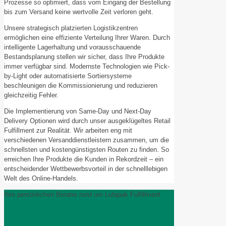
Prozesse so optimiert, dass vom Eingang der Bestellung
bis zum Versand keine wertvolle Zeit verloren geht.
Unsere strategisch platzierten Logistikzentren
ermöglichen eine effiziente Verteilung Ihrer Waren. Durch
intelligente Lagerhaltung und vorausschauende
Bestandsplanung stellen wir sicher, dass Ihre Produkte
immer verfügbar sind. Modernste Technologien wie Pick-
by-Light oder automatisierte Sortiersysteme
beschleunigen die Kommissionierung und reduzieren
gleichzeitig Fehler.
Die Implementierung von Same-Day und Next-Day
Delivery Optionen wird durch unser ausgeklügeltes Retail
Fulfillment zur Realität. Wir arbeiten eng mit
verschiedenen Versanddienstleistern zusammen, um die
schnellsten und kostengünstigsten Routen zu finden. So
erreichen Ihre Produkte die Kunden in Rekordzeit – ein
entscheidender Wettbewerbsvorteil in der schnelllebigen
Welt des Online-Handels.
Ihre persönlichen Berater rund um Lufapak Fulfillment
sales@lufapak.de
02631/384-0
Kontakt
Imagefilm