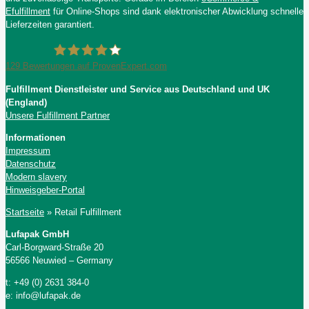
Efulfillment
für Online-Shops sind dank elektronischer Abwicklung schnelle
Lieferzeiten garantiert.
129
Bewertungen auf ProvenExpert.com
Fulfillment Dienstleister und Service aus Deutschland und UK
Lufapak GmbH
(England)
Unsere Fulfillment Partner
Informationen
Impressum
Datenschutz
Modern slavery
Hinweisgeber-Portal
Startseite
»
Retail Fulfillment
Lufapak GmbH
Carl-Borgward-Straße 20
56566 Neuwied – Germany
t: +49 (0) 2631 384-0
e: info@lufapak.de