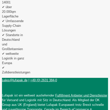
14001
✔ über
20.000qm
Lagerfläche
✔ Umfassende
Supply-Chain
Lösungen
✔ Standorte in
Deutschland
und
Großbritannien
✔ weltweite
Logistik in ganz
Europa
✔
Zolldienstleistungen
sales@lufapak.de
|
+49 (0) 2631 384-0
Lufapak ist ein weltweit ausliefernder
Fulfillment Anbieter und Dienstleister
für Versand und Logistik mit Sitz in Deutschland. Als Mitglied der DK
Group aus UK (England) bietet Lufapak Europaweit trotz Brexit schnelle
und zuverlässige Transporte. Gerade im Bereich
eCommerce &