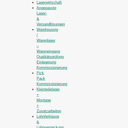
Lagerwirtschaft
Angepasste
Lager-
&
Versandlösungen
Warehousing
/
Warenlager
–
Wareneingang
Qualitätsprüfung
Einlagerung
Kommissionierung
Pick
Pack
Kommissionierung
Kleinteilelager
+
Montage
+
Zusatzarbeiten
Lohnfertigung
&
Lohnverpackung