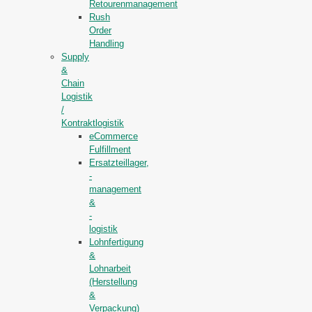
Retourenmanagement
Rush
Order
Handling
Supply
&
Chain
Logistik
/
Kontraktlogistik
eCommerce
Fulfillment
Ersatzteillager,
-
management
&
-
logistik
Lohnfertigung
&
Lohnarbeit
(Herstellung
&
Verpackung)