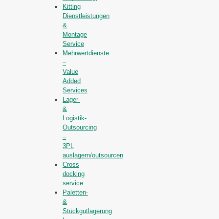
Kitting
Dienstleistungen
&
Montage
Service
Mehrwertdienste
–
Value
Added
Services
Lager-
&
Logistik-
Outsourcing
–
3PL
auslagern/outsourcen
Cross
docking
service
Paletten-
&
Stückgutlagerung