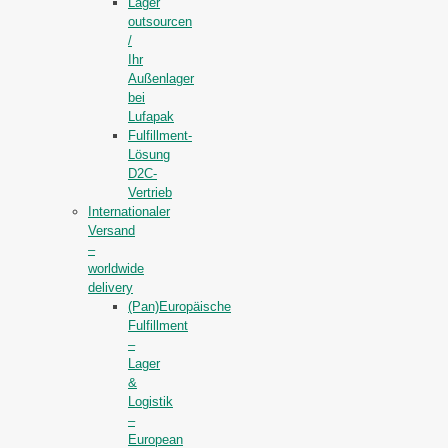
Lager
outsourcen
/
Ihr
Außenlager
bei
Lufapak
Fulfillment-
Lösung
D2C-
Vertrieb
Internationaler
Versand
–
worldwide
delivery
(Pan)Europäische
Fulfillment
–
Lager
&
Logistik
–
European