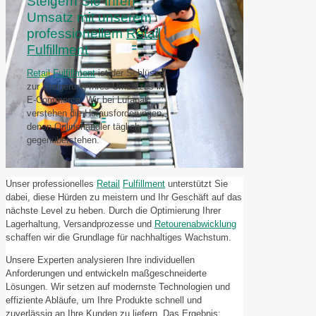
Steigern Sie Ihren
Umsatz mit unserem
professionellem
Retail
Fulfillment
Retail
Fulfillment
ist der Schlüssel
zur Steigerung Ihres Umsatzes im
E-Commerce. Wir bei Lufapak
verstehen die Herausforderungen,
denen Onlinehändler täglich
gegenüberstehen.
Unser professionelles
Retail
Fulfillment
unterstützt Sie
dabei, diese Hürden zu meistern und Ihr Geschäft auf das
nächste Level zu heben. Durch die Optimierung Ihrer
Lagerhaltung, Versandprozesse und
Retourenabwicklung
schaffen wir die Grundlage für nachhaltiges Wachstum.
Unsere Experten analysieren Ihre individuellen
Anforderungen und entwickeln maßgeschneiderte
Lösungen. Wir setzen auf modernste Technologien und
effiziente Abläufe, um Ihre Produkte schnell und
zuverlässig an Ihre Kunden zu liefern. Das Ergebnis: