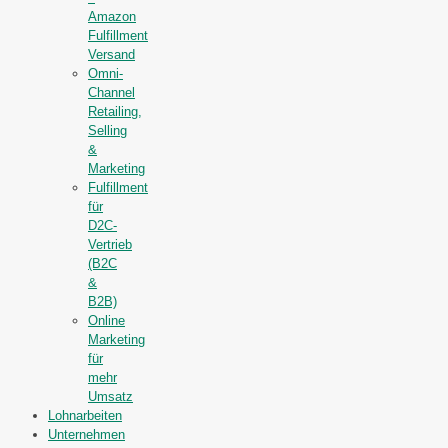
Amazon
Fulfillment
Versand
Omni-
Channel
Retailing,
Selling
&
Marketing
Fulfillment
für
D2C-
Vertrieb
(B2C
&
B2B)
Online
Marketing
für
mehr
Umsatz
Lohnarbeiten
Unternehmen