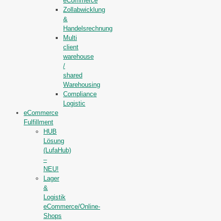
eCommerce
Zollabwicklung
&
Handelsrechnung
Multi
client
warehouse
/
shared
Warehousing
Compliance
Logistic
eCommerce
Fulfillment
HUB
Lösung
(LufaHub)
–
NEU!
Lager
&
Logistik
eCommerce/Online-
Shops