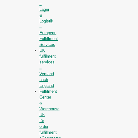
–
Lager
&
Logistik
–
European
Fulfillment
Services
UK
fulfilment
services
–
Versand
nach
England
Fulfilment
Center
&
Warehouse
UK
für
order
fulfillment