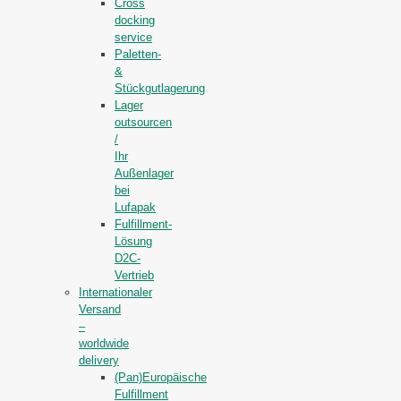
Cross
docking
service
Paletten-
&
Stückgutlagerung
Lager
outsourcen
/
Ihr
Außenlager
bei
Lufapak
Fulfillment-
Lösung
D2C-
Vertrieb
Internationaler
Versand
–
worldwide
delivery
(Pan)Europäische
Fulfillment