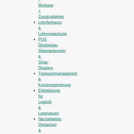
Montage
+
Zusatzarbeiten
Lohnfertigung
&
Lohnverpackung
POS
Displaybau,
Warenpräsenter
&
Shop-
Displays
Transportmanagement
&
Kostenoptimierung
Etikettierung
für
Logistik
&
Lagerwesen
Nacharbeiten,
Verpacken
&