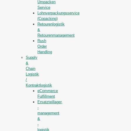
Umpacken
Service
Lohnverpackungsservice
(Copacking)
Retourenlogistik
&
Retourenmanagement
Rush
Order
Handling
Supply
&
Chain
Logistik
/
Kontraktlogistik
eCommerce
Fulfillment
Ersatzteillager,
-
management
&
-
logistik