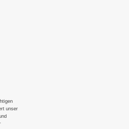
htigen
rt unser
und
r