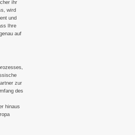
cher ihr
s, wird
ient und
ass Ihre
 genau auf
prozesses,
assische
artner zur
umfang des
er hinaus
ropa