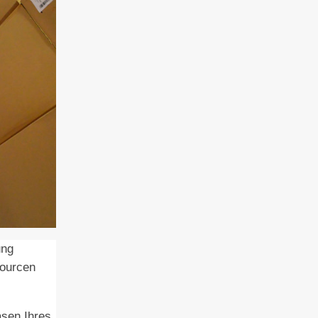
ung
sourcen
asen Ihres