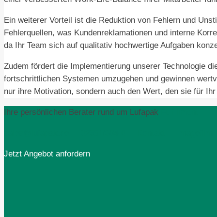
Ein weiterer Vorteil ist die Reduktion von Fehlern und Un
Fehlerquellen, was Kundenreklamationen und interne Korrekt
da Ihr Team sich auf qualitativ hochwertige Aufgaben konze
Zudem fördert die Implementierung unserer Technologie die
fortschrittlichen Systemen umzugehen und gewinnen wert
nur ihre Motivation, sondern auch den Wert, den sie für I
Ihre persönlichen Berater rund um Lufapak
Fulfillment
sales@lufapak.de
02631/384-0
Kontakt
Imagefilm
Jetzt Angebot anfordern