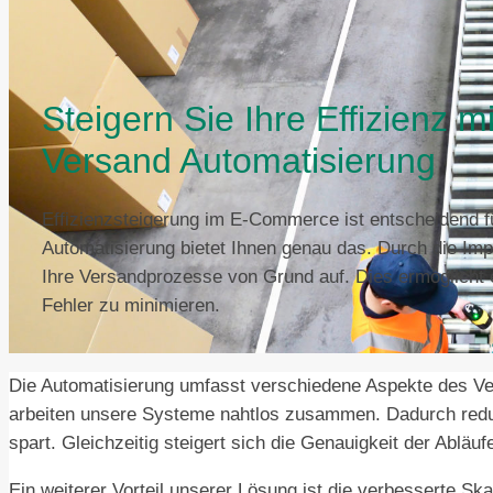
Steigern Sie Ihre Effizienz 
Versand Automatisierung
Effizienzsteigerung im E-Commerce ist entscheidend f
Automatisierung bietet Ihnen genau das. Durch die Impl
Ihre Versandprozesse von Grund auf. Dies ermöglicht e
Fehler zu minimieren.
Die Automatisierung umfasst verschiedene Aspekte des Ve
arbeiten unsere Systeme nahtlos zusammen. Dadurch reduz
spart. Gleichzeitig steigert sich die Genauigkeit der Abläufe
Ein weiterer Vorteil unserer Lösung ist die verbesserte S