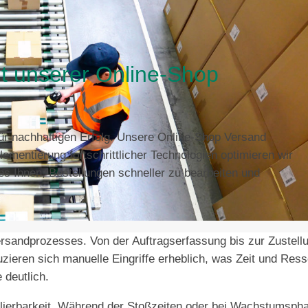
mit unserer Online-Shop
ür nachhaltigen Erfolg. Unsere Online-Shop Versand
ementierung fortschrittlicher Technologien optimieren wir
s Ihnen, Bestellungen schneller zu bearbeiten und
rsandprozesses. Von der Auftragserfassung bis zur Zustell
ieren sich manuelle Eingriffe erheblich, was Zeit und Res
 deutlich.
kalierbarkeit. Während der Stoßzeiten oder bei Wachstumsph