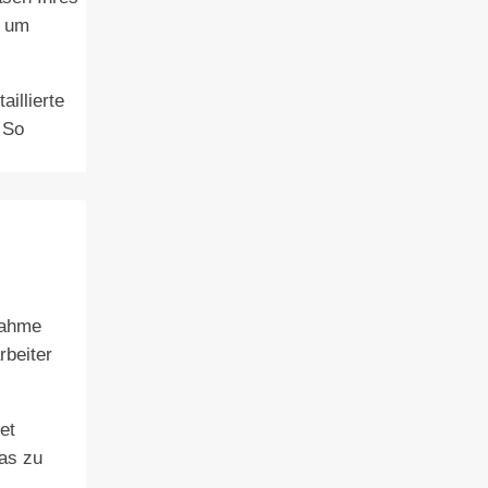
n um
illierte
 So
nahme
rbeiter
et
as zu