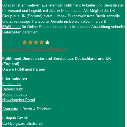
Lufapak ist ein weltweit ausliefernder
Fulfillment Anbieter und Dienstleister
für Versand und Logistik mit Sitz in Deutschland. Als Mitglied der DK
Group aus UK (England) bietet Lufapak Europaweit trotz Brexit schnelle
und zuverlässige Transporte. Gerade im Bereich
eCommerce &
Efulfillment
für Online-Shops sind dank elektronischer Abwicklung schnelle
Lieferzeiten garantiert.
129
Bewertungen auf ProvenExpert.com
Fulfillment Dienstleister und Service aus Deutschland und UK
Lufapak GmbH
(England)
Unsere Fulfillment Partner
Informationen
Impressum
Datenschutz
Modern slavery
Hinweisgeber-Portal
Startseite
»
Recht & Pflichten
Lufapak GmbH
Carl-Borgward-Straße 20