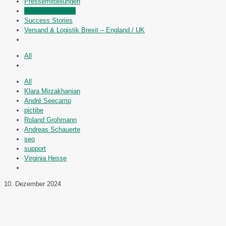
Pressemitteilungen
Recht & Pflichten
Success Stories
Versand & Logistik Brexit – England / UK
All
All
Klara Mirzakhanian
André Seecamp
pictibe
Roland Grohmann
Andreas Schauerte
seo
support
Virginia Hesse
10. Dezember 2024