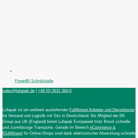
PowerBI Schnittstelle
sales@lufapak.de
|
+49 (0) 2631 384-0
Lufapak ist ein weltweit ausliefernder
Fulfillment Anbieter und Dienstleister
für Versand und Logistik mit Sitz in Deutschland. Als Mitglied der DK
Group aus UK (England) bietet Lufapak Europaweit trotz Brexit schnelle
und zuverlässige Transporte. Gerade im Bereich
eCommerce &
Efulfillment
für Online-Shops sind dank elektronischer Abwicklung schnelle