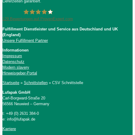
Lieferzeiten garantiert.
129
Bewertungen auf ProvenExpert.com
Fulfillment Dienstleister und Service aus Deutschland und UK
Lufapak GmbH
(England)
Unsere Fulfillment Partner
Informationen
Impressum
Datenschutz
Modern slavery
Hinweisgeber-Portal
Startseite
»
Schnittstellen
»
CSV Schnittstelle
Lufapak GmbH
Carl-Borgward-Straße 20
56566 Neuwied – Germany
t: +49 (0) 2631 384-0
e: info@lufapak.de
Karriere