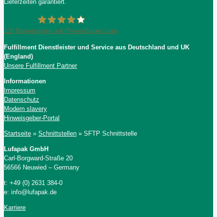
Lieferzeiten garantiert.
129
Bewertungen auf ProvenExpert.com
Fulfillment Dienstleister und Service aus Deutschland und UK
Lufapak GmbH
(England)
Unsere Fulfillment Partner
Informationen
Impressum
Datenschutz
Modern slavery
Hinweisgeber-Portal
Startseite
»
Schnittstellen
»
SFTP Schnittstelle
Lufapak GmbH
Carl-Borgward-Straße 20
56566 Neuwied – Germany
t: +49 (0) 2631 384-0
e: info@lufapak.de
Karriere