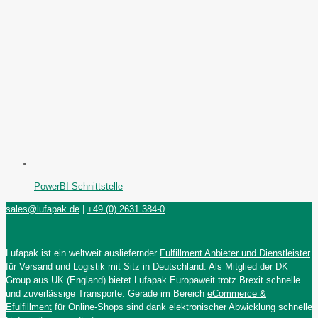
PowerBI Schnittstelle
sales@lufapak.de
|
+49 (0) 2631 384-0
Lufapak ist ein weltweit ausliefernder
Fulfillment Anbieter und Dienstleister
für Versand und Logistik mit Sitz in Deutschland. Als Mitglied der DK
Group aus UK (England) bietet Lufapak Europaweit trotz Brexit schnelle
und zuverlässige Transporte. Gerade im Bereich
eCommerce &
Efulfillment
für Online-Shops sind dank elektronischer Abwicklung schnelle