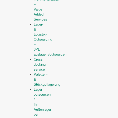
–
Value
Added
Services
Lager-
&
Logistik-
Outsourcing
–
3PL
auslagern/outsourcen
Cross
docking
service
Paletten-
&
Stückgutlagerung
Lager
outsourcen
/
Ihr
Außenlager
bei