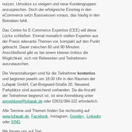
nutzen, Umsätze zu steigern und neue Kundengruppen
anzusprechen. Doch der erfolgreiche Einstieg in den
eCommerce setzt Basiswissen voraus, das häufig in den
Betrieben fehlt.
Das Centre for E-Commerce Expertise (CEE) will diese
Lücke schließen. Einmal monatlich stellen Experten aus
der Praxis relevante Themen vor, kompakt auf den Punkt
gebracht. Dauer zwischen 60 und 90 Minuten.
Anschließend gibt es bei einem kleinen Imbiss die
Möglichkeit, sich mit Referenten und Teilnehmern
auszutauschen.
Die Veranstaltungen sind für die Teilnehmer
kostenlos
und beginnen jeweils um 18.00 Uhr in den Räumen der
Lufapak GmbH, Carl-Borgward-Straße 20, Neuwied.
Parkplätze sind ausreichend vorhanden. Da die Anzahl
der Teilnehmer begrenzt ist, ist eine Anmeldung unter
anmeldung@lufapak.de
oder 02631/384-102 erforderlich.
Alle Termine und Themen finden Sie rechtzeitig auf
www.lufapak.de
,
Facebook
, Instagram,
Google+
,
Linkedin
oder
XING
.
Wir freuen uns auf Sie!