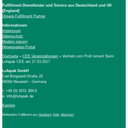
Fulfillment Dienstleister und Service aus Deutschland und UK
Lufapak GmbH
(England)
Unsere Fulfillment Partner
Informationen
Impressum
Datenschutz
Modern slavery
Hinweisgeber-Portal
Startseite
»
CEE Veranstaltungen
»
Vertrieb vom Profi lernen! Beim
Lufapak CEE am 27.03.2017
Lufapak GmbH
Carl-Borgward-Straße 20
56566 Neuwied – Germany
t: +49 (0) 2631 384-0
e: info@lufapak.de
Karriere
Weltweites Fulfillment aus
Hamburg
,
Köln
,
München
.