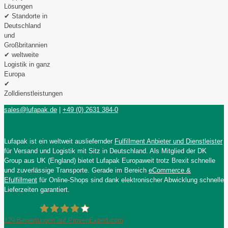
Lösungen
✔ Standorte in
Deutschland
und
Großbritannien
✔ weltweite
Logistik in ganz
Europa
✔
Zolldienstleistungen
sales@lufapak.de
|
+49 (0) 2631 384-0
Lufapak ist ein weltweit ausliefernder
Fulfillment Anbieter und Dienstleister
für Versand und Logistik mit Sitz in Deutschland. Als Mitglied der DK
Group aus UK (England) bietet Lufapak Europaweit trotz Brexit schnelle
und zuverlässige Transporte. Gerade im Bereich
eCommerce &
Efulfillment
für Online-Shops sind dank elektronischer Abwicklung schnelle
Lieferzeiten garantiert.
129
Bewertungen auf ProvenExpert.com