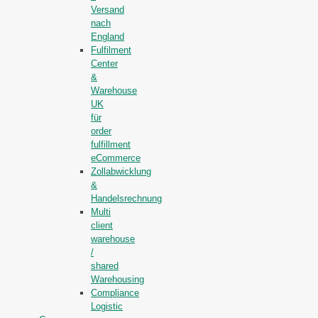
Versand
nach
England
Fulfilment
Center
&
Warehouse
UK
für
order
fulfillment
eCommerce
Zollabwicklung
&
Handelsrechnung
Multi
client
warehouse
/
shared
Warehousing
Compliance
Logistic