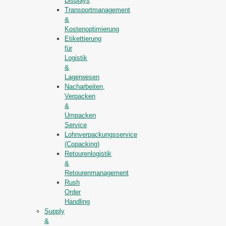
Displays
Transportmanagement
&
Kostenoptimierung
Etikettierung
für
Logistik
&
Lagerwesen
Nacharbeiten,
Verpacken
&
Umpacken
Service
Lohnverpackungsservice
(Copacking)
Retourenlogistik
&
Retourenmanagement
Rush
Order
Handling
Supply
&