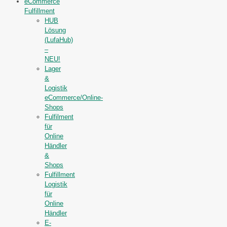
eCommerce
Fulfillment
HUB
Lösung
(LufaHub)
–
NEU!
Lager
&
Logistik
eCommerce/Online-
Shops
Fulfilment
für
Online
Händler
&
Shops
Fulfillment
Logistik
für
Online
Händler
E-