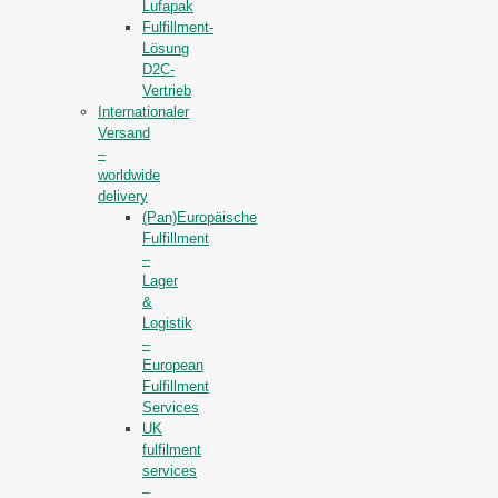
Lufapak
Fulfillment-
Lösung
D2C-
Vertrieb
Internationaler
Versand
–
worldwide
delivery
(Pan)Europäische
Fulfillment
–
Lager
&
Logistik
–
European
Fulfillment
Services
UK
fulfilment
services
–