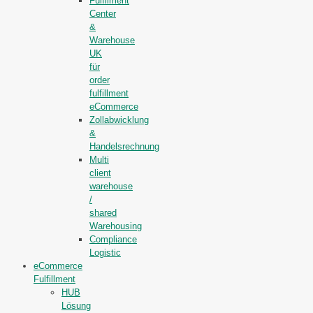
Fulfilment
Center
&
Warehouse
UK
für
order
fulfillment
eCommerce
Zollabwicklung
&
Handelsrechnung
Multi
client
warehouse
/
shared
Warehousing
Compliance
Logistic
eCommerce
Fulfillment
HUB
Lösung