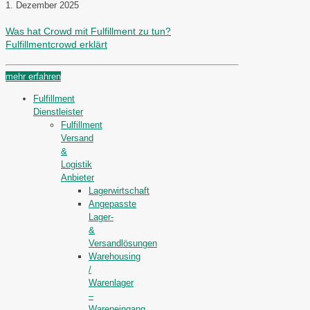
1. Dezember 2025
Was hat Crowd mit Fulfillment zu tun?
Fulfillmentcrowd erklärt
mehr erfahren
Fulfillment
Dienstleister
Fulfillment
Versand
&
Logistik
Anbieter
Lagerwirtschaft
Angepasste
Lager-
&
Versandlösungen
Warehousing
/
Warenlager
–
Wareneingang