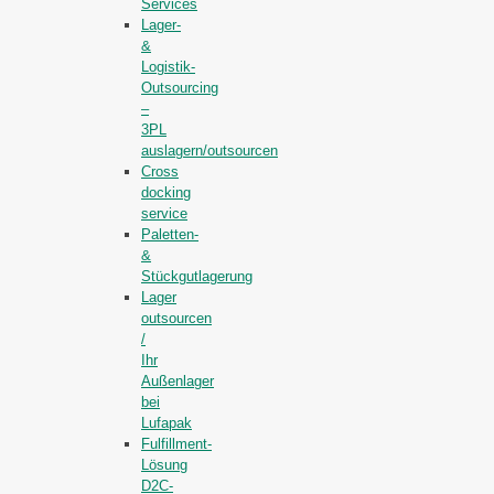
Services
Lager-
&
Logistik-
Outsourcing
–
3PL
auslagern/outsourcen
Cross
docking
service
Paletten-
&
Stückgutlagerung
Lager
outsourcen
/
Ihr
Außenlager
bei
Lufapak
Fulfillment-
Lösung
D2C-