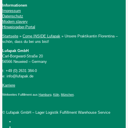
Informationen
Impressum
Datenschutz
Modern slavery
Hinweisgeber-Portal
Startseite
»
Come INSIDE Lufapak
»
Unsere Praktikantin Florentina –
schön, dass du bei uns bist!
Lufapak GmbH
Carl-Borgward-Straße 20
56566 Neuwied – Germany
t: +49 (0) 2631 384-0
e: info@lufapak.de
Karriere
Weltweites Fulfillment aus
Hamburg
,
Köln
,
München
.
© Lufapak GmbH – Lager Logistik Fulfillment Warehouse Service