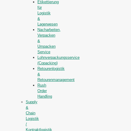
Etikettierung
für
Logistik
&
Lagerwesen
Nacharbeiten,
Verpacken
&
Umpacken
Service
Lohnverpackungsservice
(Copacking)
Retourenlogistik
&
Retourenmanagement
Rush
Order
Handling
Supply
&
Chain
Logistik
/
Kontraktlogistik