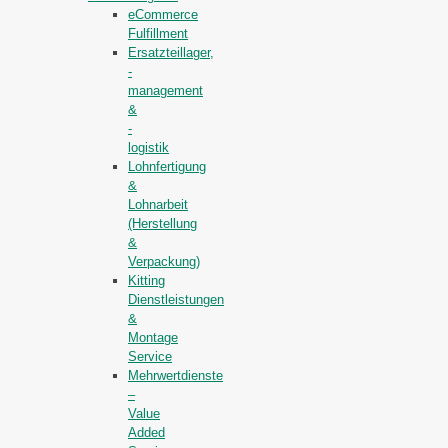
eCommerce
Fulfillment
Ersatzteillager,
-
management
&
-
logistik
Lohnfertigung
&
Lohnarbeit
(Herstellung
&
Verpackung)
Kitting
Dienstleistungen
&
Montage
Service
Mehrwertdienste
–
Value
Added