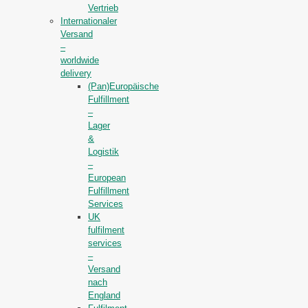
Vertrieb
Internationaler
Versand
–
worldwide
delivery
(Pan)Europäische
Fulfillment
–
Lager
&
Logistik
–
European
Fulfillment
Services
UK
fulfilment
services
–
Versand
nach
England