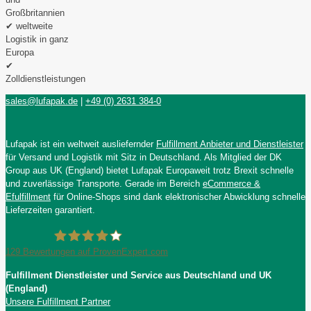
Großbritannien
✔ weltweite
Logistik in ganz
Europa
✔
Zolldienstleistungen
sales@lufapak.de
|
+49 (0) 2631 384-0
Lufapak ist ein weltweit ausliefernder
Fulfillment Anbieter und Dienstleister
für Versand und Logistik mit Sitz in Deutschland. Als Mitglied der DK
Group aus UK (England) bietet Lufapak Europaweit trotz Brexit schnelle
und zuverlässige Transporte. Gerade im Bereich
eCommerce &
Efulfillment
für Online-Shops sind dank elektronischer Abwicklung schnelle
Lieferzeiten garantiert.
129
Bewertungen auf ProvenExpert.com
Fulfillment Dienstleister und Service aus Deutschland und UK
Lufapak GmbH
(England)
Unsere Fulfillment Partner