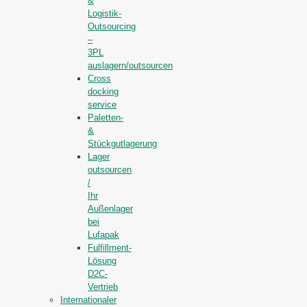
&
Logistik-
Outsourcing
–
3PL
auslagern/outsourcen
Cross
docking
service
Paletten-
&
Stückgutlagerung
Lager
outsourcen
/
Ihr
Außenlager
bei
Lufapak
Fulfillment-
Lösung
D2C-
Vertrieb
Internationaler