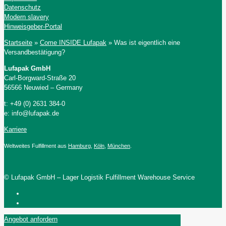
Datenschutz
Modern slavery
Hinweisgeber-Portal
Startseite
»
Come INSIDE Lufapak
»
Was ist eigentlich eine
Versandbestätigung?
Lufapak GmbH
Carl-Borgward-Straße 20
56566 Neuwied – Germany
t: +49 (0) 2631 384-0
e: info@lufapak.de
Karriere
Weltweites Fulfillment aus
Hamburg
,
Köln
,
München
.
© Lufapak GmbH – Lager Logistik Fulfillment Warehouse Service
Angebot anfordern