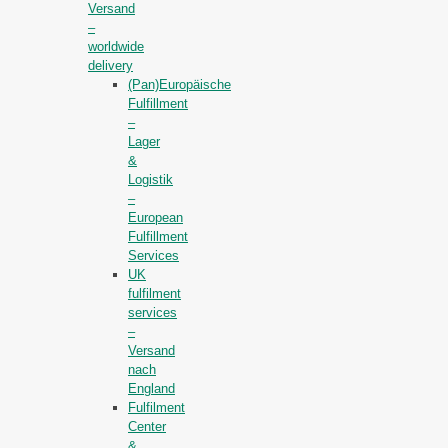
Versand
–
worldwide
delivery
(Pan)Europäische
Fulfillment
–
Lager
&
Logistik
–
European
Fulfillment
Services
UK
fulfilment
services
–
Versand
nach
England
Fulfilment
Center
&