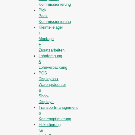
Kommissionierung
Pick
Pack
Kommissionierung
Kleinteilelager
+
Montage
+
Zusatzarbeiten
Lohnfertigung
&
Lohnverpackung
POS
Displaybau,
Warenpräsenter
&
Shop-
Displays
Transportmanagement
&
Kostenoptimierung
Etikettierung
für