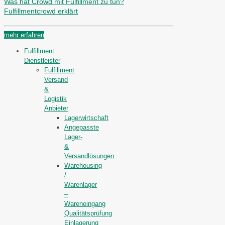
Was hat Crowd mit Fulfillment zu tun?
Fulfillmentcrowd erklärt
mehr erfahren
Fulfillment
Dienstleister
Fulfillment
Versand
&
Logistik
Anbieter
Lagerwirtschaft
Angepasste
Lager-
&
Versandlösungen
Warehousing
/
Warenlager
–
Wareneingang
Qualitätsprüfung
Einlagerung