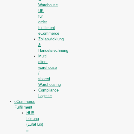
Warehouse
UK
für
order
fulfillment
eCommerce
Zollabwicklung
&
Handelsrechnung
Multi
client
warehouse
/
shared
Warehousing
Compliance
Logistic
eCommerce
Fulfillment
HUB
Lösung
(LufaHub)
–