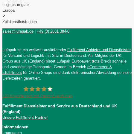
Logistik in ganz
Europa
✔
Zolldienstleistungen
sales@lufapak.de
|
+49 (0) 2631 384-0
Lufapak ist ein weltweit ausliefernder
Fulfillment Anbieter und Dienstleister
für Versand und Logistik mit Sitz in Deutschland. Als Mitglied der DK
Group aus UK (England) bietet Lufapak Europaweit trotz Brexit schnelle
und zuverlässige Transporte. Gerade im Bereich
eCommerce &
Efulfillment
für Online-Shops sind dank elektronischer Abwicklung schnelle
Lieferzeiten garantiert.
129
Bewertungen auf ProvenExpert.com
Fulfillment Dienstleister und Service aus Deutschland und UK
Lufapak GmbH
(England)
Unsere Fulfillment Partner
Informationen
Impressum