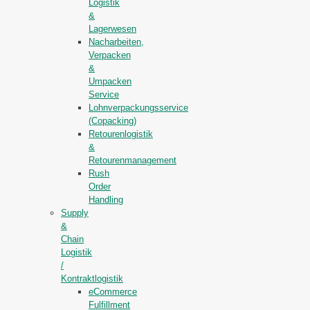
Logistik
&
Lagerwesen
Nacharbeiten,
Verpacken
&
Umpacken
Service
Lohnverpackungsservice
(Copacking)
Retourenlogistik
&
Retourenmanagement
Rush
Order
Handling
Supply
&
Chain
Logistik
/
Kontraktlogistik
eCommerce
Fulfillment